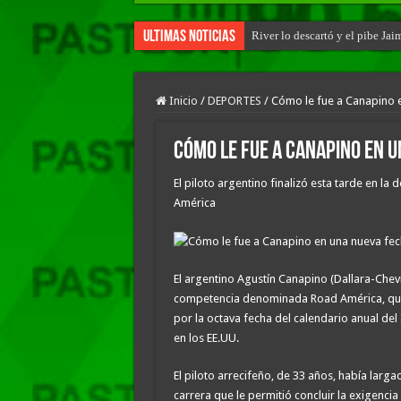
Ultimas Noticias
River lo descartó y el pibe Ja
Inicio
/
DEPORTES
/
Cómo le fue a Canapino e
Cómo le fue a Canapino en u
El piloto argentino finalizó esta tarde en 
América
El argentino Agustín Canapino (Dallara-Chevr
competencia denominada Road América, que se
por la octava fecha del calendario anual de
en los EE.UU.
El piloto arrecifeño, de 33 años, había larga
carrera que le permitió concluir la exigencia