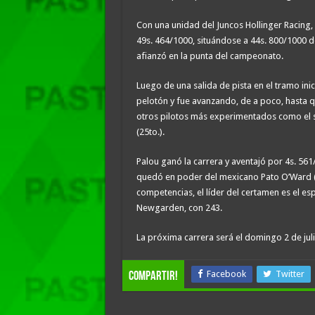
Con una unidad del Juncos Hollinger Racing
49s. 464/1000, situándose a 44s. 800/1000 d
afianzó en la punta del campeonato.
Luego de una salida de pista en el tramo inic
pelotón y fue avanzando, de a poco, hasta 
otros pilotos más experimentados como el s
(25to.).
Palou ganó la carrera y aventajó por 4s. 56
quedó en poder del mexicano Pato O’Ward (
competencias, el líder del certamen es el e
Newgarden, con 243.
La próxima carrera será el domingo 2 de jul
Facebook
Twitter
compartir!