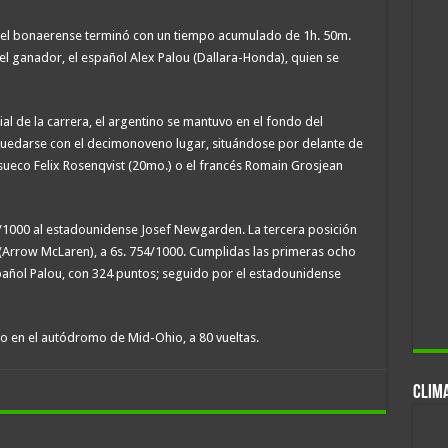
, el bonaerense terminó con un tiempo acumulado de 1h. 50m.
el ganador, el español Alex Palou (Dallara-Honda), quien se
ial de la carrera, el argentino se mantuvo en el fondo del
quedarse con el decimonoveno lugar, situándose por delante de
ueco Felix Rosenqvist (20mo.) o el francés Romain Grosjean
1/1000 al estadounidense Josef Newgarden. La tercera posición
Arrow McLaren), a 6s. 754/1000. Cumplidas las primeras ocho
spañol Palou, con 324 puntos; seguido por el estadounidense
io en el autódromo de Mid-Ohio, a 80 vueltas.
CLIM