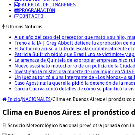
GALERÍA DE IMÁGENES
PROGRAMACIÓN
CONTACTO
Ultimas Noticias
A un año del caso del preceptor que mató a su hijo, mar
Freno a la IA | Greg Abbott detiene la aprobación de n
El Gobierno acusó a Lula de escalar unilateralmente el 
Patricia Bullrich pidió que Brasil «no se victimice» y ap
La amenaza de Quintela de expropiar empresas hizo ruido
Nuevo asesinato motochorro de un policía de la Ciudad
Investigan la misteriosa muerte de una mujer en Villa El
Un juez autorizó a una integrante de «Los Monos» a sali
Caso Agostina: la querella pidió la detención de la mad
García Cuerva contó detalles de cómo se planificó la vis
Inicio
/
NACIONALES
/
Clima en Buenos Aires: el pronóstico 
Clima en Buenos Aires: el pronóstico 
El Servicio Meteorológico Nacional prevé otra jornada con ll