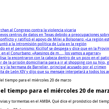
chan al Congreso contra la violencia vicaria
uevos centros de datos en Texas debido a preocupaciones sobr
conflicto y ratificó el apoyo de Milei a Bolsonaro: «La región
untó a la intromisión política de Lula en la región
 en el peronismo: Kicillof se despega y dice que en la Provinc
 en el Conurbano: «Asesinos de m…, los vamos a agarrar»
isa: la encontraron con la cabeza dentro de un pozo en el pati
r de la prisión domiciliaria para a ir al shopping con su hijo
re y la hermana de Barrelier, principal acusado por el crimen
ita de León XIV y dijo que su mensaje interpelará a todos los 
del tiempo para el miércoles 20 de marzo
del tiempo para el miércoles 20 de mar
uvias y tormentas en el AMBA. Qué dice el pronóstico del tiem