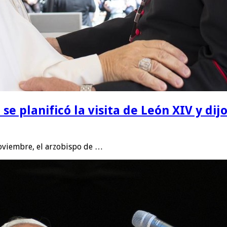
e planificó la visita de León XIV y di
noviembre, el arzobispo de …