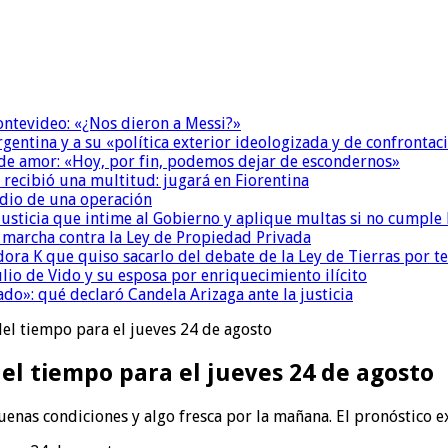
Montevideo: «¿Nos dieron a Messi?»
Argentina y a su «política exterior ideologizada y de confrontac
 de amor: «Hoy, por fin, podemos dejar de escondernos»
 recibió una multitud: jugará en Fiorentina
dio de una operación
la Justicia que intime al Gobierno y aplique multas si no cumple
a marcha contra la Ley de Propiedad Privada
ora K que quiso sacarlo del debate de la Ley de Tierras por 
io de Vido y su esposa por enriquecimiento ilícito
do»: qué declaró Candela Arizaga ante la justicia
del tiempo para el jueves 24 de agosto
del tiempo para el jueves 24 de agosto
enas condiciones y algo fresca por la mañana. El pronóstico e