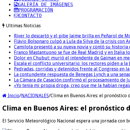
GALERÍA DE IMÁGENES
PROGRAMACIÓN
CONTACTO
Ultimas Noticias
River lo descartó y el pibe Jaime brilla en Peñarol de 
Flávio Bolsonaro culpó a Lula da Silva de la crisis con 
Camilota presentó a su nueva novia y contó su historia
Franco Mastantuono se fue de Real Madrid y en Italia lo
Dolor en Chubut: murió el intendente de Gaiman en me
Escala el conflicto universitario: los rectores piden a 
Pedradas, corridas y detenidos frente al Congreso en l
La contundente respuesta de Benegas Lynch a una senad
La Cámara de Casación confirmó el procesamiento de Jul
«Yo tenía mi propia droga, creo que me la habían regala
Inicio
/
NACIONALES
/
Clima en Buenos Aires: el pronóstico 
Clima en Buenos Aires: el pronóstico 
El Servicio Meteorológico Nacional espera una jornada con bu