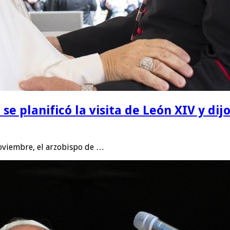
e planificó la visita de León XIV y di
noviembre, el arzobispo de …