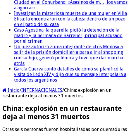
Ciudad en el Conurbano: «Asesinos de m…, los vamos
a agarrar»
Investigan la misteriosa muerte de una mujer en Villa
Elisa: la encontraron con la cabeza dentro de un pozo
en el patio de su casa
Caso Agostina: la querella pidió la detención de la
madre y la hermana de Barrelier, principal acusado
por el crimen
Un juez autorizó a una integrante de «Los Monos» a
salir de la prisión domiciliaria para a ir al shopping
con su hijo, generó polémica y tuvo que dar marcha
atrás
García Cuerva contó detalles de cómo se planificó la
visita de León XIV y dijo que su mensaje interpelará a
todos los argentinos
Inicio
/
INTERNACIONALES
/
China: explosión en un
restaurante deja al menos 31 muertos
China: explosión en un restaurante
deja al menos 31 muertos
Otras seis personas fueron hospitalizadas por quemaduras