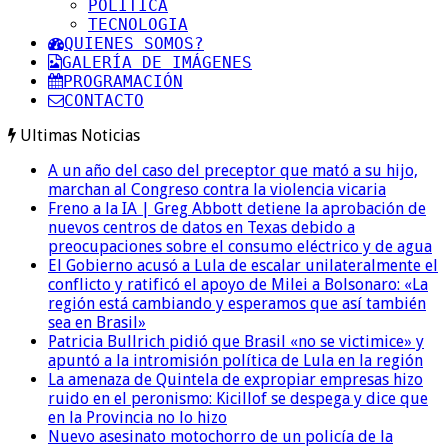
POLITICA
TECNOLOGIA
QUIENES SOMOS?
GALERÍA DE IMÁGENES
PROGRAMACIÓN
CONTACTO
Ultimas Noticias
A un año del caso del preceptor que mató a su hijo,
marchan al Congreso contra la violencia vicaria
Freno a la IA | Greg Abbott detiene la aprobación de
nuevos centros de datos en Texas debido a
preocupaciones sobre el consumo eléctrico y de agua
El Gobierno acusó a Lula de escalar unilateralmente el
conflicto y ratificó el apoyo de Milei a Bolsonaro: «La
región está cambiando y esperamos que así también
sea en Brasil»
Patricia Bullrich pidió que Brasil «no se victimice» y
apuntó a la intromisión política de Lula en la región
La amenaza de Quintela de expropiar empresas hizo
ruido en el peronismo: Kicillof se despega y dice que
en la Provincia no lo hizo
Nuevo asesinato motochorro de un policía de la