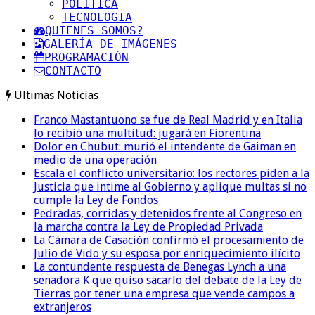
POLITICA
TECNOLOGIA
QUIENES SOMOS?
GALERÍA DE IMÁGENES
PROGRAMACIÓN
CONTACTO
Ultimas Noticias
Franco Mastantuono se fue de Real Madrid y en Italia
lo recibió una multitud: jugará en Fiorentina
Dolor en Chubut: murió el intendente de Gaiman en
medio de una operación
Escala el conflicto universitario: los rectores piden a la
Justicia que intime al Gobierno y aplique multas si no
cumple la Ley de Fondos
Pedradas, corridas y detenidos frente al Congreso en
la marcha contra la Ley de Propiedad Privada
La Cámara de Casación confirmó el procesamiento de
Julio de Vido y su esposa por enriquecimiento ilícito
La contundente respuesta de Benegas Lynch a una
senadora K que quiso sacarlo del debate de la Ley de
Tierras por tener una empresa que vende campos a
extranjeros