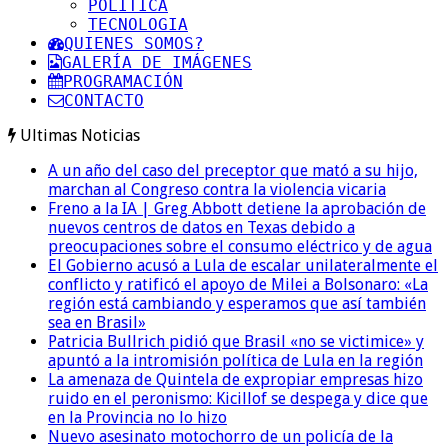
POLITICA
TECNOLOGIA
QUIENES SOMOS?
GALERÍA DE IMÁGENES
PROGRAMACIÓN
CONTACTO
Ultimas Noticias
A un año del caso del preceptor que mató a su hijo,
marchan al Congreso contra la violencia vicaria
Freno a la IA | Greg Abbott detiene la aprobación de
nuevos centros de datos en Texas debido a
preocupaciones sobre el consumo eléctrico y de agua
El Gobierno acusó a Lula de escalar unilateralmente el
conflicto y ratificó el apoyo de Milei a Bolsonaro: «La
región está cambiando y esperamos que así también
sea en Brasil»
Patricia Bullrich pidió que Brasil «no se victimice» y
apuntó a la intromisión política de Lula en la región
La amenaza de Quintela de expropiar empresas hizo
ruido en el peronismo: Kicillof se despega y dice que
en la Provincia no lo hizo
Nuevo asesinato motochorro de un policía de la