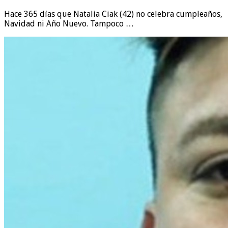
Hace 365 días que Natalia Ciak (42) no celebra cumpleaños,
Navidad ni Año Nuevo. Tampoco …