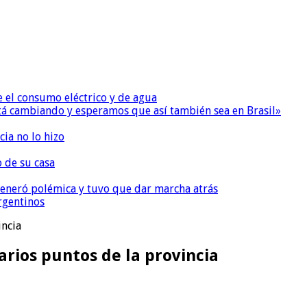
e el consumo eléctrico y de agua
 está cambiando y esperamos que así también sea en Brasil»
ia no lo hizo
o de su casa
, generó polémica y tuvo que dar marcha atrás
argentinos
incia
arios puntos de la provincia