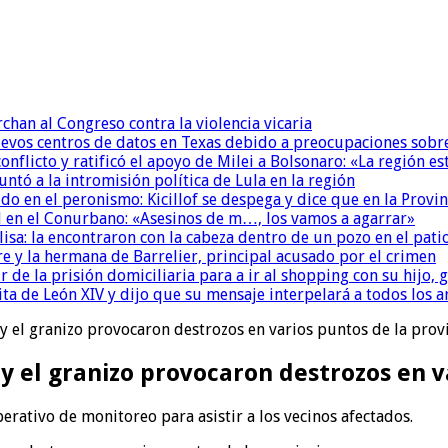
chan al Congreso contra la violencia vicaria
uevos centros de datos en Texas debido a preocupaciones sobr
conflicto y ratificó el apoyo de Milei a Bolsonaro: «La región
untó a la intromisión política de Lula en la región
 en el peronismo: Kicillof se despega y dice que en la Provinc
 en el Conurbano: «Asesinos de m…, los vamos a agarrar»
isa: la encontraron con la cabeza dentro de un pozo en el pati
re y la hermana de Barrelier, principal acusado por el crimen
r de la prisión domiciliaria para a ir al shopping con su hijo
ita de León XIV y dijo que su mensaje interpelará a todos los 
 y el granizo provocaron destrozos en varios puntos de la prov
 y el granizo provocaron destrozos en v
rativo de monitoreo para asistir a los vecinos afectados.