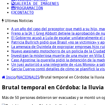
GALERÍA DE IMÁGENES
PROGRAMACIÓN
CONTACTO
Ultimas Noticias
A un año del caso del preceptor que mató a su hijo, mar
Freno a la IA | Greg Abbott detiene la aprobación de n
El Gobierno acusó a Lula de escalar unilateralmente el 
Patricia Bullrich pidió que Brasil «no se victimice» y ap
La amenaza de Quintela de expropiar empresas hizo ruido
Nuevo asesinato motochorro de un policía de la Ciudad
Investigan la misteriosa muerte de una mujer en Villa El
Caso Agostina: la querella pidió la detención de la mad
Un juez autorizó a una integrante de «Los Monos» a sali
García Cuerva contó detalles de cómo se planificó la vis
Inicio
/
NACIONALES
/
Brutal temporal en Córdoba: la lluvia
Brutal temporal en Córdoba: la lluvia
Más de 50 personas debieron ser evacuadas y se montó un ope