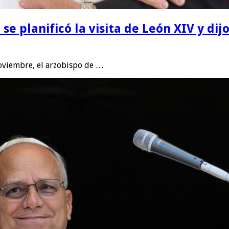
e planificó la visita de León XIV y di
noviembre, el arzobispo de …