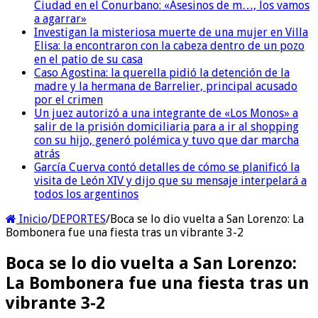
Ciudad en el Conurbano: «Asesinos de m…, los vamos
a agarrar»
Investigan la misteriosa muerte de una mujer en Villa
Elisa: la encontraron con la cabeza dentro de un pozo
en el patio de su casa
Caso Agostina: la querella pidió la detención de la
madre y la hermana de Barrelier, principal acusado
por el crimen
Un juez autorizó a una integrante de «Los Monos» a
salir de la prisión domiciliaria para a ir al shopping
con su hijo, generó polémica y tuvo que dar marcha
atrás
García Cuerva contó detalles de cómo se planificó la
visita de León XIV y dijo que su mensaje interpelará a
todos los argentinos
Inicio
/
DEPORTES
/
Boca se lo dio vuelta a San Lorenzo: La
Bombonera fue una fiesta tras un vibrante 3-2
Boca se lo dio vuelta a San Lorenzo:
La Bombonera fue una fiesta tras un
vibrante 3-2