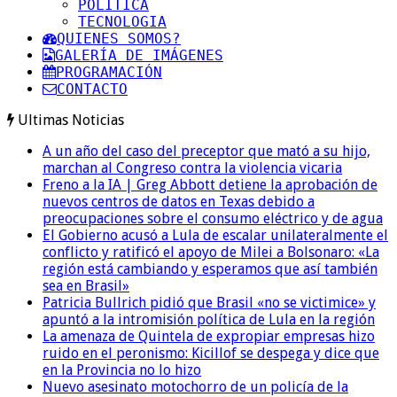
POLITICA
TECNOLOGIA
QUIENES SOMOS?
GALERÍA DE IMÁGENES
PROGRAMACIÓN
CONTACTO
Ultimas Noticias
A un año del caso del preceptor que mató a su hijo,
marchan al Congreso contra la violencia vicaria
Freno a la IA | Greg Abbott detiene la aprobación de
nuevos centros de datos en Texas debido a
preocupaciones sobre el consumo eléctrico y de agua
El Gobierno acusó a Lula de escalar unilateralmente el
conflicto y ratificó el apoyo de Milei a Bolsonaro: «La
región está cambiando y esperamos que así también
sea en Brasil»
Patricia Bullrich pidió que Brasil «no se victimice» y
apuntó a la intromisión política de Lula en la región
La amenaza de Quintela de expropiar empresas hizo
ruido en el peronismo: Kicillof se despega y dice que
en la Provincia no lo hizo
Nuevo asesinato motochorro de un policía de la