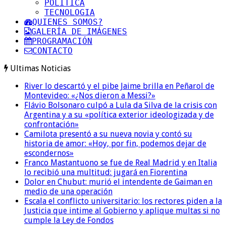
POLITICA
TECNOLOGIA
QUIENES SOMOS?
GALERÍA DE IMÁGENES
PROGRAMACIÓN
CONTACTO
Ultimas Noticias
River lo descartó y el pibe Jaime brilla en Peñarol de
Montevideo: «¿Nos dieron a Messi?»
Flávio Bolsonaro culpó a Lula da Silva de la crisis con
Argentina y a su «política exterior ideologizada y de
confrontación»
Camilota presentó a su nueva novia y contó su
historia de amor: «Hoy, por fin, podemos dejar de
escondernos»
Franco Mastantuono se fue de Real Madrid y en Italia
lo recibió una multitud: jugará en Fiorentina
Dolor en Chubut: murió el intendente de Gaiman en
medio de una operación
Escala el conflicto universitario: los rectores piden a la
Justicia que intime al Gobierno y aplique multas si no
cumple la Ley de Fondos