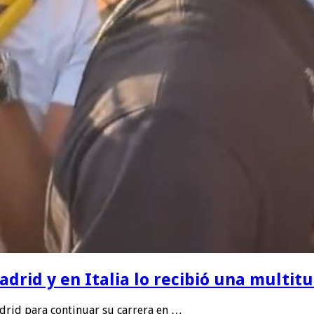
rid y en Italia lo recibió una multitu
drid para continuar su carrera en …