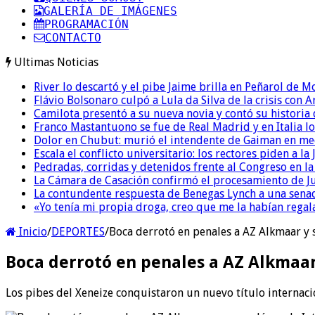
GALERÍA DE IMÁGENES
PROGRAMACIÓN
CONTACTO
Ultimas Noticias
River lo descartó y el pibe Jaime brilla en Peñarol de 
Flávio Bolsonaro culpó a Lula da Silva de la crisis con 
Camilota presentó a su nueva novia y contó su historia
Franco Mastantuono se fue de Real Madrid y en Italia lo
Dolor en Chubut: murió el intendente de Gaiman en me
Escala el conflicto universitario: los rectores piden a 
Pedradas, corridas y detenidos frente al Congreso en l
La Cámara de Casación confirmó el procesamiento de Jul
La contundente respuesta de Benegas Lynch a una senad
«Yo tenía mi propia droga, creo que me la habían regala
Inicio
/
DEPORTES
/
Boca derrotó en penales a AZ Alkmaar y 
Boca derrotó en penales a AZ Alkmaar
Los pibes del Xeneize conquistaron un nuevo título internaci