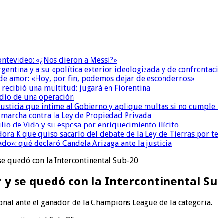
Montevideo: «¿Nos dieron a Messi?»
Argentina y a su «política exterior ideologizada y de confrontac
 de amor: «Hoy, por fin, podemos dejar de escondernos»
 recibió una multitud: jugará en Fiorentina
dio de una operación
la Justicia que intime al Gobierno y aplique multas si no cumple
a marcha contra la Ley de Propiedad Privada
io de Vido y su esposa por enriquecimiento ilícito
ora K que quiso sacarlo del debate de la Ley de Tierras por 
do»: qué declaró Candela Arizaga ante la justicia
se quedó con la Intercontinental Sub-20
 y se quedó con la Intercontinental Su
onal ante el ganador de la Champions League de la categoría.