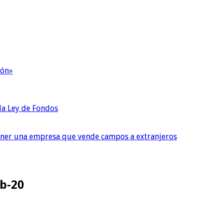
ión»
 la Ley de Fondos
tener una empresa que vende campos a extranjeros
b-20