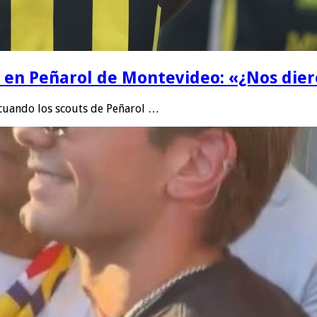
la en Peñarol de Montevideo: «¿Nos die
 cuando los scouts de Peñarol …