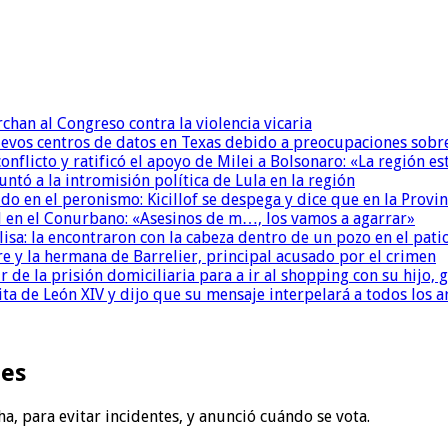
chan al Congreso contra la violencia vicaria
uevos centros de datos en Texas debido a preocupaciones sobr
conflicto y ratificó el apoyo de Milei a Bolsonaro: «La región
untó a la intromisión política de Lula en la región
 en el peronismo: Kicillof se despega y dice que en la Provinc
 en el Conurbano: «Asesinos de m…, los vamos a agarrar»
isa: la encontraron con la cabeza dentro de un pozo en el pati
re y la hermana de Barrelier, principal acusado por el crimen
r de la prisión domiciliaria para a ir al shopping con su hijo
ita de León XIV y dijo que su mensaje interpelará a todos los 
nes
ha, para evitar incidentes, y anunció cuándo se vota.