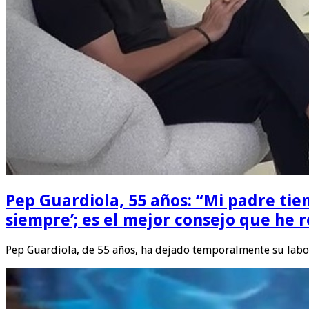
Pep Guardiola, 55 años: “Mi padre tie
siempre’; es el mejor consejo que he r
Pep Guardiola, de 55 años, ha dejado temporalmente su lab