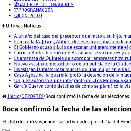
GALERÍA DE IMÁGENES
PROGRAMACIÓN
CONTACTO
Ultimas Noticias
A un año del caso del preceptor que mató a su hijo, mar
Freno a la IA | Greg Abbott detiene la aprobación de n
El Gobierno acusó a Lula de escalar unilateralmente el 
Patricia Bullrich pidió que Brasil «no se victimice» y ap
La amenaza de Quintela de expropiar empresas hizo ruido
Nuevo asesinato motochorro de un policía de la Ciudad
Investigan la misteriosa muerte de una mujer en Villa El
Caso Agostina: la querella pidió la detención de la mad
Un juez autorizó a una integrante de «Los Monos» a sali
García Cuerva contó detalles de cómo se planificó la vis
Inicio
/
DEPORTES
/
Boca confirmó la fecha de las elecciones
Boca confirmó la fecha de las eleccio
El club decidió suspender las actividades por el Día del Hinc