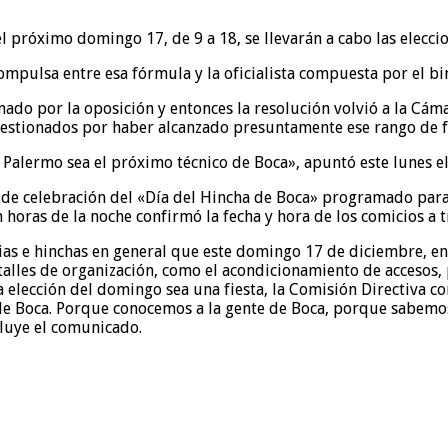
l próximo domingo 17, de 9 a 18, se llevarán a cabo las eleccio
a compulsa entre esa fórmula y la oficialista compuesta por e
do por la oposición y entonces la resolución volvió a la Cámara
cuestionados por haber alcanzado presuntamente ese rango de f
alermo sea el próximo técnico de Boca», apuntó este lunes el 
cto de celebración del «Día del Hincha de Boca» programado par
n horas de la noche confirmó la fecha y hora de los comicios a
as e hinchas en general que este domingo 17 de diciembre, entr
talles de organización, como el acondicionamiento de accesos, 
a elección del domingo sea una fiesta, la Comisión Directiva co
de Boca. Porque conocemos a la gente de Boca, porque sabemos
cluye el comunicado.