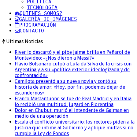
POLITICA
TECNOLOGIA
QUIENES SOMOS?
GALERÍA DE IMÁGENES
PROGRAMACIÓN
CONTACTO
Ultimas Noticias
River lo descartó y el pibe Jaime brilla en Peñarol de
Montevideo: «¿Nos dieron a Messi?»
Flávio Bolsonaro culpó a Lula da Silva de la crisis con
Argentina y a su «política exterior ideologizada y de
confrontación»
Camilota presentó a su nueva novia y contó su
historia de amor: «Hoy, por fin, podemos dejar de
escondernos»
Franco Mastantuono se fue de Real Madrid y en Italia
lo recibió una multitud: jugará en Fiorentina
Dolor en Chubut: murió el intendente de Gaiman en
medio de una operación
Escala el conflicto universitario: los rectores piden a la
Justicia que intime al Gobierno y aplique multas si no
cumple la Ley de Fondos