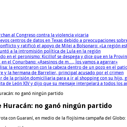
chan al Congreso contra la violencia vicaria
uevos centros de datos en Texas debido a preocupaciones sobr
conflicto y ratificó el apoyo de Milei a Bolsonaro: «La región
untó a la intromisión política de Lula en la región
 en el peronismo: Kicillof se despega y dice que en la Provinc
 en el Conurbano: «Asesinos de m…, los vamos a agarrar»
isa: la encontraron con la cabeza dentro de un pozo en el pati
re y la hermana de Barrelier, principal acusado por el crimen
r de la prisión domiciliaria para a ir al shopping con su hijo
ita de León XIV y dijo que su mensaje interpelará a todos los 
Huracán: no ganó ningún partido
de Huracán: no ganó ningún partido
ota con Guaraní, en medio de la flojísima campaña del Globo: l