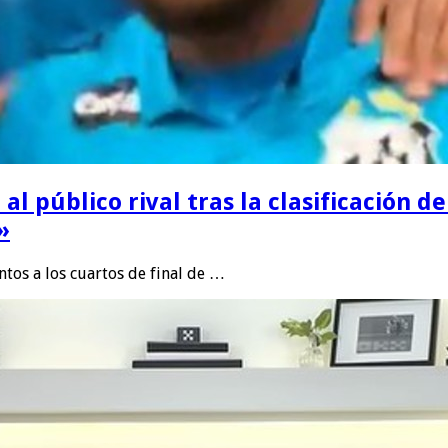
 público rival tras la clasificación del
»
ntos a los cuartos de final de …