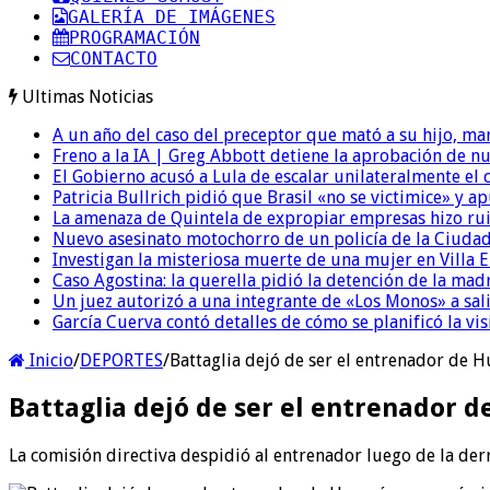
GALERÍA DE IMÁGENES
PROGRAMACIÓN
CONTACTO
Ultimas Noticias
A un año del caso del preceptor que mató a su hijo, mar
Freno a la IA | Greg Abbott detiene la aprobación de n
El Gobierno acusó a Lula de escalar unilateralmente el 
Patricia Bullrich pidió que Brasil «no se victimice» y ap
La amenaza de Quintela de expropiar empresas hizo ruido
Nuevo asesinato motochorro de un policía de la Ciudad
Investigan la misteriosa muerte de una mujer en Villa El
Caso Agostina: la querella pidió la detención de la mad
Un juez autorizó a una integrante de «Los Monos» a sali
García Cuerva contó detalles de cómo se planificó la vis
Inicio
/
DEPORTES
/
Battaglia dejó de ser el entrenador de 
Battaglia dejó de ser el entrenador 
La comisión directiva despidió al entrenador luego de la derr