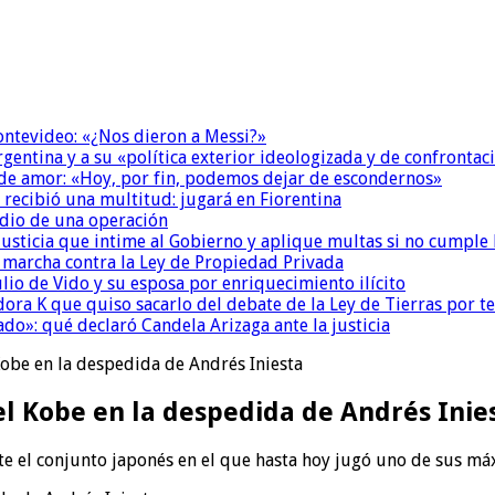
Montevideo: «¿Nos dieron a Messi?»
Argentina y a su «política exterior ideologizada y de confrontac
 de amor: «Hoy, por fin, podemos dejar de escondernos»
 recibió una multitud: jugará en Fiorentina
dio de una operación
la Justicia que intime al Gobierno y aplique multas si no cumple
a marcha contra la Ley de Propiedad Privada
io de Vido y su esposa por enriquecimiento ilícito
ora K que quiso sacarlo del debate de la Ley de Tierras por 
do»: qué declaró Candela Arizaga ante la justicia
Kobe en la despedida de Andrés Iniesta
el Kobe en la despedida de Andrés Inie
te el conjunto japonés en el que hasta hoy jugó uno de sus má