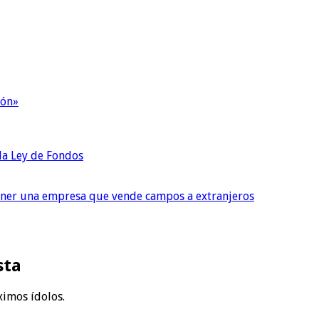
ión»
 la Ley de Fondos
tener una empresa que vende campos a extranjeros
sta
ximos ídolos.