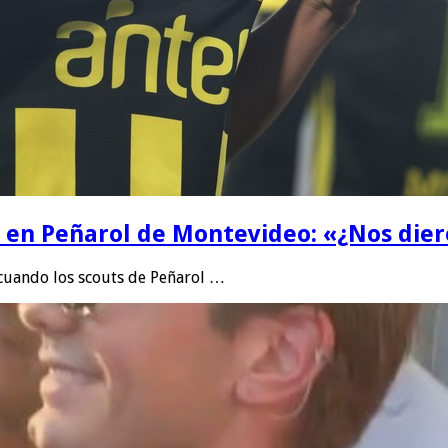
la en Peñarol de Montevideo: «¿Nos die
 cuando los scouts de Peñarol …