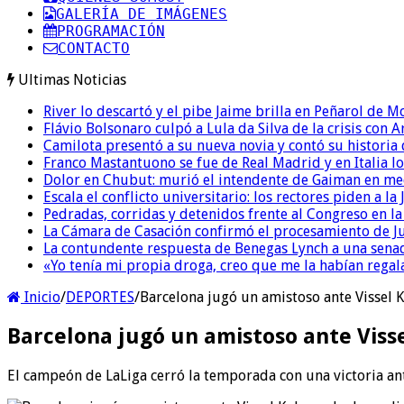
GALERÍA DE IMÁGENES
PROGRAMACIÓN
CONTACTO
Ultimas Noticias
River lo descartó y el pibe Jaime brilla en Peñarol de 
Flávio Bolsonaro culpó a Lula da Silva de la crisis con 
Camilota presentó a su nueva novia y contó su historia
Franco Mastantuono se fue de Real Madrid y en Italia lo
Dolor en Chubut: murió el intendente de Gaiman en me
Escala el conflicto universitario: los rectores piden a 
Pedradas, corridas y detenidos frente al Congreso en l
La Cámara de Casación confirmó el procesamiento de Jul
La contundente respuesta de Benegas Lynch a una senad
«Yo tenía mi propia droga, creo que me la habían regala
Inicio
/
DEPORTES
/
Barcelona jugó un amistoso ante Vissel 
Barcelona jugó un amistoso ante Viss
El campeón de LaLiga cerró la temporada con una victoria an