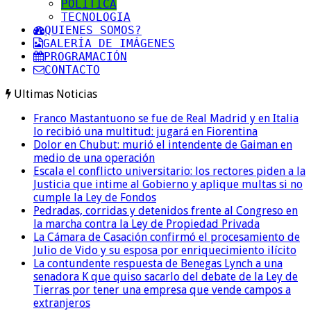
POLITICA
TECNOLOGIA
QUIENES SOMOS?
GALERÍA DE IMÁGENES
PROGRAMACIÓN
CONTACTO
Ultimas Noticias
Franco Mastantuono se fue de Real Madrid y en Italia
lo recibió una multitud: jugará en Fiorentina
Dolor en Chubut: murió el intendente de Gaiman en
medio de una operación
Escala el conflicto universitario: los rectores piden a la
Justicia que intime al Gobierno y aplique multas si no
cumple la Ley de Fondos
Pedradas, corridas y detenidos frente al Congreso en
la marcha contra la Ley de Propiedad Privada
La Cámara de Casación confirmó el procesamiento de
Julio de Vido y su esposa por enriquecimiento ilícito
La contundente respuesta de Benegas Lynch a una
senadora K que quiso sacarlo del debate de la Ley de
Tierras por tener una empresa que vende campos a
extranjeros