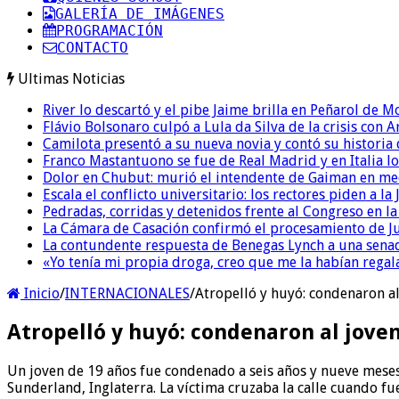
GALERÍA DE IMÁGENES
PROGRAMACIÓN
CONTACTO
Ultimas Noticias
River lo descartó y el pibe Jaime brilla en Peñarol de 
Flávio Bolsonaro culpó a Lula da Silva de la crisis con 
Camilota presentó a su nueva novia y contó su historia
Franco Mastantuono se fue de Real Madrid y en Italia lo
Dolor en Chubut: murió el intendente de Gaiman en me
Escala el conflicto universitario: los rectores piden a 
Pedradas, corridas y detenidos frente al Congreso en l
La Cámara de Casación confirmó el procesamiento de Jul
La contundente respuesta de Benegas Lynch a una senad
«Yo tenía mi propia droga, creo que me la habían regala
Inicio
/
INTERNACIONALES
/
Atropelló y huyó: condenaron a
Atropelló y huyó: condenaron al jove
Un joven de 19 años fue condenado a seis años y nueve meses
Sunderland, Inglaterra. La víctima cruzaba la calle cuando f