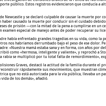
orte público. Estos registros evidenciaron que conducía a alt
de Newcastle y se declaró culpable de causar la muerte por cond
n haber causado la muerte por conducir sin el cuidado debido
e meses de prisión —con la mitad de la pena a cumplirse en un 
un examen especial de manejo antes de poder recuperar su lice
u madre había enfrentado grandes tragedias en su vida, como la
otros nos habríamos derrumbado bajo el peso de ese dolor. Pe
dre: «Nuestra mamá estaba sana y en forma, con años por delan
ribió como «hermosa, inteligente y valiente», y reprochó a St
 rabia se multiplicó por tu total falta de remordimiento», ex
olisiones Graves, destacó la actitud de la familia durante el 
 reconstruir rápidamente sus movimientos, que muestran cóm
rica que no está autorizada para la vía pública, llevaba un p
a vida de los demás», añadió.