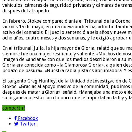
vehículos, cámaras de seguridad privadas y cámaras de transp
después del atropello.
En febrero, Stokoe compareció ante el Tribunal de la Corona 
viernes 15 de mayo, en una nueva audiencia, admitió tambié
activo del cannabis. El juez lo sentenció a seis años y nuev
ocho años, cuatro meses y dos semanas, y le exigió aprobar 
En el tribunal, Julia, la hija mayor de Gloria, relató que s
siempre fue una mujer resiliente y valiente. «Muchos de nos
imagen de «anciana» con que los medios describieron a su ma
Gloria era conocida como «la Glamorosa Gloria», a quien desc
pedazo de basura». «Nuestra rabia justa es abrumadora. Y esa
El sargento Greg Huntley, de la Unidad de Investigación de C
Stokoe. «Gracias al apoyo masivo de la comunidad, pudimos
después de matar a Gloria», señaló. «Manejaba una moto eléct
su organismo. Está claro lo poco que le importaban la ley y l
compartir!
Facebook
Twitter