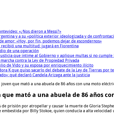
Montevideo: «¿Nos dieron a Messi?»
Argentina y a su «política exterior ideologizada y de confrontac
 de amor: «Hoy, por fin, podemos dejar de escondernos»
 recibió una multitud: jugará en Fiorentina
dio de una operación
la Justicia que intime al Gobierno y aplique multas si no cumple
a marcha contra la Ley de Propiedad Privada
io de Vido y su esposa por enriquecimiento ilícito
ora K que quiso sacarlo del debate de la Ley de Tierras por 
do»: qué declaró Candela Arizaga ante la justicia
l joven que mató a una abuela de 86 años con una moto eléctri
n que mató a una abuela de 86 años co
 de prisión por atropellar y causar la muerte de Gloria Steph
ue embestida por Billy Stokoe, quien conducía a alta velocida