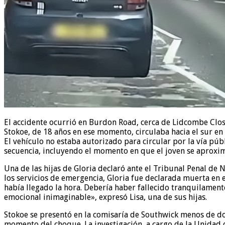
El accidente ocurrió en Burdon Road, cerca de Lidcombe Close
Stokoe, de 18 años en ese momento, circulaba hacia el sur en
El vehículo no estaba autorizado para circular por la vía pú
secuencia, incluyendo el momento en que el joven se aproxima
Una de las hijas de Gloria declaró ante el Tribunal Penal de
los servicios de emergencia, Gloria fue declarada muerta en
había llegado la hora. Debería haber fallecido tranquilamente
emocional inimaginable», expresó Lisa, una de sus hijas.
Stokoe se presentó en la comisaría de Southwick menos de dos
momento del choque. La investigación, a cargo de la Unidad