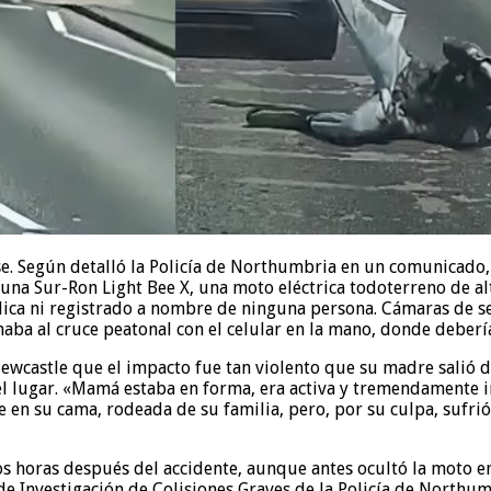
. Según detalló la Policía de Northumbria en un comunicado, Gl
 una Sur-Ron Light Bee X, una moto eléctrica todoterreno de al
blica ni registrado a nombre de ninguna persona. Cámaras de s
ba al cruce peatonal con el celular en la mano, donde debería
 Newcastle que el impacto fue tan violento que su madre salió 
 el lugar. «Mamá estaba en forma, era activa y tremendamente 
 en su cama, rodeada de su familia, pero, por su culpa, sufrió
 horas después del accidente, aunque antes ocultó la moto en 
 de Investigación de Colisiones Graves de la Policía de Nort