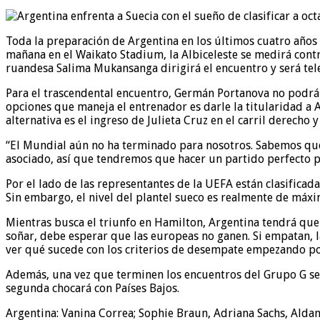
Toda la preparación de Argentina en los últimos cuatro años 
mañana en el Waikato Stadium, la Albiceleste se medirá cont
ruandesa Salima Mukansanga dirigirá el encuentro y será tel
Para el trascendental encuentro, Germán Portanova no podrá c
opciones que maneja el entrenador es darle la titularidad a 
alternativa es el ingreso de Julieta Cruz en el carril derecho
“El Mundial aún no ha terminado para nosotros. Sabemos que S
asociado, así que tendremos que hacer un partido perfecto pa
Por el lado de las representantes de la UEFA están clasificada
Sin embargo, el nivel del plantel sueco es realmente de máx
Mientras busca el triunfo en Hamilton, Argentina tendrá que 
soñar, debe esperar que las europeas no ganen. Si empatan, la 
ver qué sucede con los criterios de desempate empezando por 
Además, una vez que terminen los encuentros del Grupo G se a
segunda chocará con Países Bajos.
Argentina: Vanina Correa; Sophie Braun, Adriana Sachs, Aldan