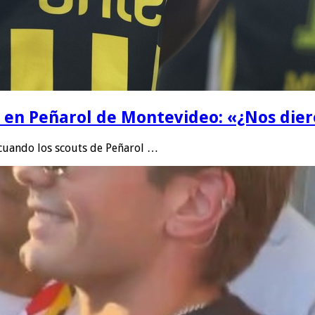
la en Peñarol de Montevideo: «¿Nos die
 cuando los scouts de Peñarol …