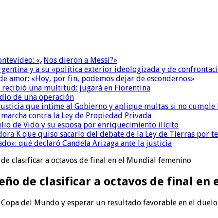
Montevideo: «¿Nos dieron a Messi?»
Argentina y a su «política exterior ideologizada y de confrontac
 de amor: «Hoy, por fin, podemos dejar de escondernos»
 recibió una multitud: jugará en Fiorentina
dio de una operación
la Justicia que intime al Gobierno y aplique multas si no cumple
a marcha contra la Ley de Propiedad Privada
io de Vido y su esposa por enriquecimiento ilícito
ora K que quiso sacarlo del debate de la Ley de Tierras por 
do»: qué declaró Candela Arizaga ante la justicia
de clasificar a octavos de final en el Mundial femenino
eño de clasificar a octavos de final en
na Copa del Mundo y esperar un resultado favorable en el duelo