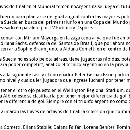
Argentina se juega el fut
fueron para plantarse de igual a igual contra las mayores poten
ra Suecia en busca del primer triunfo en una Copa del Mundo 
evisado en paralelo por TV Pública y DSports.
ontar con Miriam Mayorga en la zaga central ya que fue amones
Adriana Sachs, defensora del Santos de Brasil, que por ahora 
 y cerrar a Sophie Braun junto a Aldana Cometti en el centro de 
uecia no es solo pelota aéreas. tiene jugadoras rápidas, pote
ra poder competir”, analizó el técnico argentino en la previa 
s a la siguiente fase y el entrenador Peter Gerhardsson podría 
imo nivel y cualquier jugadora que ingrese luchará por tener
tener el otro ojo puesto en el Wellington Regional Stadium, do
Albiceleste se clasificaría por tener mejor diferencia de gol. 
la diferencia de gol. Siempre con el triunfo argentino como c
rmarán las llaves de octavos de final: la selección que culmin
a Cometti, Eliana Stabile; Daiana Falfán, Lorena Benítez; Rom