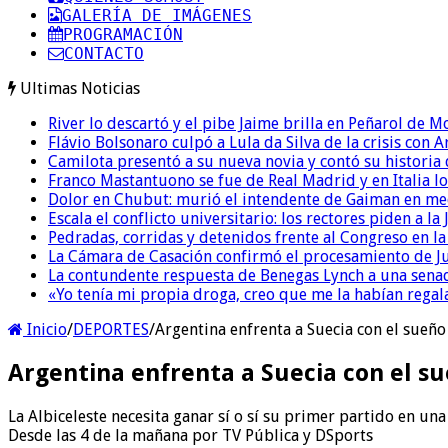
GALERÍA DE IMÁGENES
PROGRAMACIÓN
CONTACTO
Ultimas Noticias
River lo descartó y el pibe Jaime brilla en Peñarol de 
Flávio Bolsonaro culpó a Lula da Silva de la crisis con 
Camilota presentó a su nueva novia y contó su historia
Franco Mastantuono se fue de Real Madrid y en Italia lo
Dolor en Chubut: murió el intendente de Gaiman en me
Escala el conflicto universitario: los rectores piden a 
Pedradas, corridas y detenidos frente al Congreso en l
La Cámara de Casación confirmó el procesamiento de Jul
La contundente respuesta de Benegas Lynch a una senad
«Yo tenía mi propia droga, creo que me la habían regala
Inicio
/
DEPORTES
/
Argentina enfrenta a Suecia con el sueño 
Argentina enfrenta a Suecia con el su
La Albiceleste necesita ganar sí o sí su primer partido en u
Desde las 4 de la mañana por TV Pública y DSports