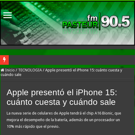
A un año del caso del preceptor que mató a su hijo, marchan al Congreso contra la
Inicio
/
TECNOLOGIA
/
Apple presentó el iPhone 15: cuánto cuesta y
cuándo sale
Freno a la IA | Greg Abbott detiene la aprobación de nuevos centros de datos en 
El Gobierno acusó a Lula de escalar unilateralmente el conflicto y ratificó el a
Apple presentó el iPhone 15:
Patricia Bullrich pidió que Brasil «no se victimice» y apuntó a la intromisión pol
cuánto cuesta y cuándo sale
La amenaza de Quintela de expropiar empresas hizo ruido en el peronismo: Kicillo
La nueva serie de celulares de Apple tendrá el chip A16 Bionic, que
Nuevo asesinato motochorro de un policía de la Ciudad en el Conurbano: «Asesi
mejora el desempeño de la batería, además de un procesador un
10% más rápido que el previo.
Investigan la misteriosa muerte de una mujer en Villa Elisa: la encontraron con la