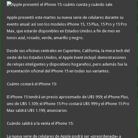
Caso Agostina: la querella pidió la detención de la madre y la hermana de Barrelie
Un juez autorizó a una integrante de «Los Monos» a salir de la prisión domiciliar
Apple presentó este martes su nueva serie de celulares durante su
García Cuerva contó detalles de cómo se planificó la visita de León XIV y dijo qu
evento anual: así son los modelos iPhone 15, 15 Plus, 15 Pro y 15 Pro
Max, que estarán disponibles en Estados Unidos a fin de mes en
tonos azul, rosado, verde, amarillo y negro.
Desde sus oficinas centrales en Cupertino, California, la meca tech del
oeste de los Estados Unidos, el Apple Event incluyó demostraciones
de relojes inteligentes y dispositivos hogareños, pero además fue la
presentación oficinal del iPhone 15 en todas sus variantes.
Cuánto costará el iPhone 15:
El iPhone 15 tendrá un precio aproximado de U$S 959; el iPhone Plus,
uno de U$S 1.109; el iPhone 15 Pro costará U$S 999 y el iPhone 15 Pro
Max saldrá U$S 1.199, anunciaron.
Cuándo saldrá a la venta el iPhone 15:
La nueva serie de celulares de Apple podrá ser «preordenada» a