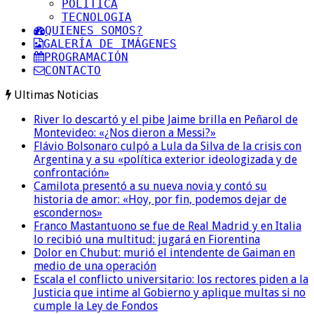
POLITICA
TECNOLOGIA
QUIENES SOMOS?
GALERÍA DE IMÁGENES
PROGRAMACIÓN
CONTACTO
Ultimas Noticias
River lo descartó y el pibe Jaime brilla en Peñarol de
Montevideo: «¿Nos dieron a Messi?»
Flávio Bolsonaro culpó a Lula da Silva de la crisis con
Argentina y a su «política exterior ideologizada y de
confrontación»
Camilota presentó a su nueva novia y contó su
historia de amor: «Hoy, por fin, podemos dejar de
escondernos»
Franco Mastantuono se fue de Real Madrid y en Italia
lo recibió una multitud: jugará en Fiorentina
Dolor en Chubut: murió el intendente de Gaiman en
medio de una operación
Escala el conflicto universitario: los rectores piden a la
Justicia que intime al Gobierno y aplique multas si no
cumple la Ley de Fondos