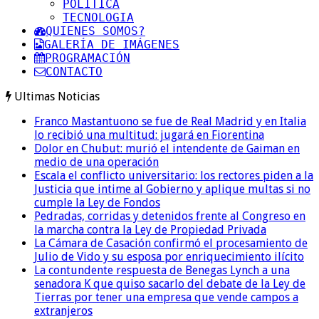
POLITICA
TECNOLOGIA
QUIENES SOMOS?
GALERÍA DE IMÁGENES
PROGRAMACIÓN
CONTACTO
Ultimas Noticias
Franco Mastantuono se fue de Real Madrid y en Italia
lo recibió una multitud: jugará en Fiorentina
Dolor en Chubut: murió el intendente de Gaiman en
medio de una operación
Escala el conflicto universitario: los rectores piden a la
Justicia que intime al Gobierno y aplique multas si no
cumple la Ley de Fondos
Pedradas, corridas y detenidos frente al Congreso en
la marcha contra la Ley de Propiedad Privada
La Cámara de Casación confirmó el procesamiento de
Julio de Vido y su esposa por enriquecimiento ilícito
La contundente respuesta de Benegas Lynch a una
senadora K que quiso sacarlo del debate de la Ley de
Tierras por tener una empresa que vende campos a
extranjeros