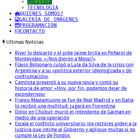
POLITICA
TECNOLOGIA
QUIENES SOMOS?
GALERÍA DE IMÁGENES
PROGRAMACIÓN
CONTACTO
Ultimas Noticias
River lo descartó y el pibe Jaime brilla en Peñarol de
Montevideo: «¿Nos dieron a Messi?»
Flávio Bolsonaro culpó a Lula da Silva de la crisis con
Argentina y a su «política exterior ideologizada y de
confrontación»
Camilota presentó a su nueva novia y contó su
historia de amor: «Hoy, por fin, podemos dejar de
escondernos»
Franco Mastantuono se fue de Real Madrid y en Italia
lo recibió una multitud: jugará en Fiorentina
Dolor en Chubut: murió el intendente de Gaiman en
medio de una operación
Escala el conflicto universitario: los rectores piden a la
Justicia que intime al Gobierno y aplique multas si no
cumple la Ley de Fondos