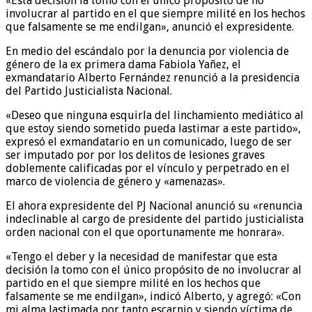
«Esta decisión la tomo con el único propósito de no
involucrar al partido en el que siempre milité en los hechos
que falsamente se me endilgan», anunció el expresidente.
En medio del escándalo por la denuncia por violencia de
género de la ex primera dama Fabiola Yañez, el
exmandatario Alberto Fernández renunció a la presidencia
del Partido Justicialista Nacional.
«Deseo que ninguna esquirla del linchamiento mediático al
que estoy siendo sometido pueda lastimar a este partido»,
expresó el exmandatario en un comunicado, luego de ser
ser imputado por por los delitos de lesiones graves
doblemente calificadas por el vínculo y perpetrado en el
marco de violencia de género y «amenazas».
El ahora expresidente del PJ Nacional anunció su «renuncia
indeclinable al cargo de presidente del partido justicialista
orden nacional con el que oportunamente me honrara».
«Tengo el deber y la necesidad de manifestar que esta
decisión la tomo con el único propósito de no involucrar al
partido en el que siempre milité en los hechos que
falsamente se me endilgan», indicó Alberto, y agregó: «Con
mi alma lastimada por tanto escarnio y siendo víctima de