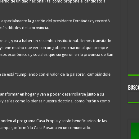
ierno de unidad nacional» tal como propone el candidato a
ó especialmente la gestión del presidente Fernández y recordó
s difíciles de la provincia.
ses, y va a haber un recambio institucional. Hemos transitado
a y tiene mucho que ver con un gobierno nacional que siempre
os económicos y sociales que surgieron en la provincia de San
e se está “cumpliendo con el valor de la palabra”, cambiándole
BUSC
ransformar en hogar y van a poder desarrollarse junto a su
os y así es como lo piensa nuestra doctrina, como Perón y como
ponden al programa Casa Propia y serán beneficiarios de las
s Pampas, informó la Casa Rosada en un comunicado.