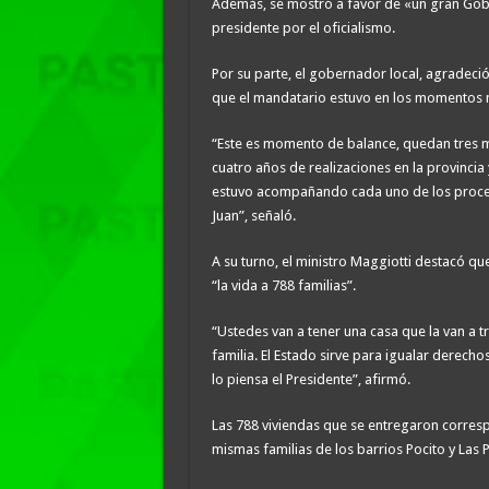
Además, se mostró a favor de «un gran Gob
presidente por el oficialismo.
Por su parte, el gobernador local, agradeci
que el mandatario estuvo en los momentos má
“Este es momento de balance, quedan tres me
cuatro años de realizaciones en la provinci
estuvo acompañando cada uno de los proces
Juan”, señaló.
A su turno, el ministro Maggiotti destacó qu
“la vida a 788 familias”.
“Ustedes van a tener una casa que la van a t
familia. El Estado sirve para igualar derech
lo piensa el Presidente”, afirmó.
Las 788 viviendas que se entregaron corres
mismas familias de los barrios Pocito y La