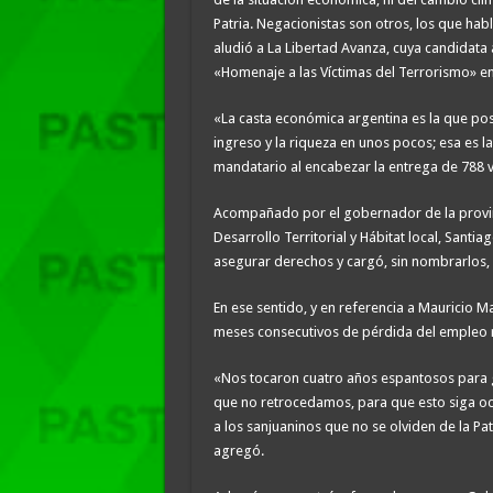
Patria. Negacionistas son otros, los que habl
aludió a La Libertad Avanza, cuya candidata a
«Homenaje a las Víctimas del Terrorismo» en 
«La casta económica argentina es la que pos
ingreso y la riqueza en unos pocos; esa es l
mandatario al encabezar la entrega de 788 vi
Acompañado por el gobernador de la provinci
Desarrollo Territorial y Hábitat local, Santi
asegurar derechos y cargó, sin nombrarlos, c
En ese sentido, y en referencia a Mauricio 
meses consecutivos de pérdida del empleo r
«Nos tocaron cuatro años espantosos para g
que no retrocedamos, para que esto siga ocu
a los sanjuaninos que no se olviden de la Pat
agregó.