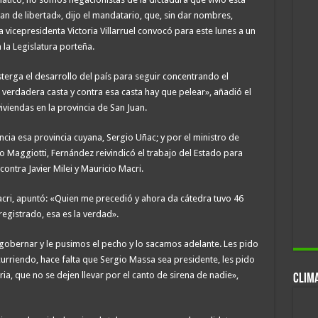
an de libertad», dijo el mandatario, que, sin dar nombres,
 vicepresidenta Victoria Villarruel convocó para este lunes a un
la Legislatura porteña.
terga el desarrollo del país para seguir concentrando el
a verdadera casta y contra esa casta hay que pelear», añadió el
viendas en la provincia de San Juan.
a esa provincia cuyana, Sergio Uñac; y por el ministro de
ago Maggiotti, Fernández reivindicó el trabajo del Estado para
ontra Javier Milei y Mauricio Macri.
Macri, apuntó: «Quien me precedió y ahora da cátedra tuvo 46
egistrado, esa es la verdad».
obernar y le pusimos el pecho y lo sacamos adelante. Les pido
rriendo, hace falta que Sergio Massa sea presidente, les pido
ria, que no se dejen llevar por el canto de sirena de nadie»,
CLIM