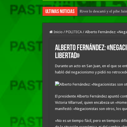
Ultimas Noticias
River lo descartó y el pibe Ja
Inicio
/
POLITICA
/
Alberto Fernández: «Negac
Alberto Fernández: «Negaci
libertad»
Durante un acto en San Juan, en el que se e
habló del negacionismo y pidió no retroceder
El presidente Alberto Fernández apuntó contr
Victoria Villarruel, quien encabeza un «Homen
manifestó: «Negacionistas son otros, los qu
«No es un tiempo fácil, pero en tiempos difí
de la situación económica, ni del cambio cli