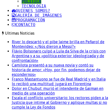
POLITICA
TECNOLOGIA
QUIENES SOMOS?
GALERÍA DE IMÁGENES
PROGRAMACIÓN
CONTACTO
Ultimas Noticias
River lo descartó y el pibe Jaime brilla en Peñarol de
Montevideo: «¿Nos dieron a Messi?»
Flávio Bolsonaro culpó a Lula da Silva de la crisis con
Argentina y a su «política exterior ideologizada y de
confrontación»
Camilota presentó a su nueva novia y contó su
historia de amor: «Hoy, por fin, podemos dejar de
escondernos»
Franco Mastantuono se fue de Real Madrid y en Italia
lo recibió una multitud: jugará en Fiorentina
Dolor en Chubut: murió el intendente de Gaiman en
medio de una operación
Escala el conflicto universitario: los rectores piden a la
Justicia que intime al Gobierno y aplique multas si no
cumple la Ley de Fondos