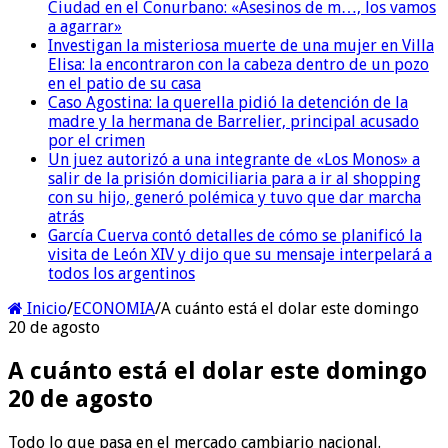
Ciudad en el Conurbano: «Asesinos de m…, los vamos
a agarrar»
Investigan la misteriosa muerte de una mujer en Villa
Elisa: la encontraron con la cabeza dentro de un pozo
en el patio de su casa
Caso Agostina: la querella pidió la detención de la
madre y la hermana de Barrelier, principal acusado
por el crimen
Un juez autorizó a una integrante de «Los Monos» a
salir de la prisión domiciliaria para a ir al shopping
con su hijo, generó polémica y tuvo que dar marcha
atrás
García Cuerva contó detalles de cómo se planificó la
visita de León XIV y dijo que su mensaje interpelará a
todos los argentinos
Inicio
/
ECONOMIA
/
A cuánto está el dolar este domingo
20 de agosto
A cuánto está el dolar este domingo
20 de agosto
Todo lo que pasa en el mercado cambiario nacional.