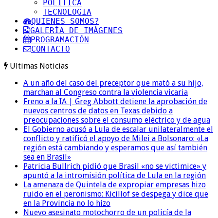
POLITICA
TECNOLOGIA
QUIENES SOMOS?
GALERÍA DE IMÁGENES
PROGRAMACIÓN
CONTACTO
Ultimas Noticias
A un año del caso del preceptor que mató a su hijo,
marchan al Congreso contra la violencia vicaria
Freno a la IA | Greg Abbott detiene la aprobación de
nuevos centros de datos en Texas debido a
preocupaciones sobre el consumo eléctrico y de agua
El Gobierno acusó a Lula de escalar unilateralmente el
conflicto y ratificó el apoyo de Milei a Bolsonaro: «La
región está cambiando y esperamos que así también
sea en Brasil»
Patricia Bullrich pidió que Brasil «no se victimice» y
apuntó a la intromisión política de Lula en la región
La amenaza de Quintela de expropiar empresas hizo
ruido en el peronismo: Kicillof se despega y dice que
en la Provincia no lo hizo
Nuevo asesinato motochorro de un policía de la