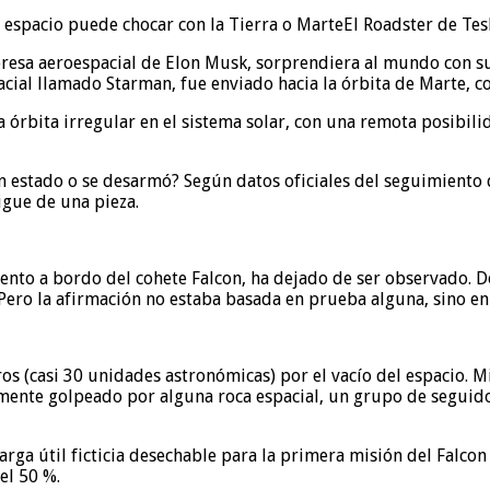
El Roadster de Tes
sa aeroespacial de Elon Musk, sorprendiera al mundo con su de
al llamado Starman, fue enviado hacia la órbita de Marte, con 
rbita irregular en el sistema solar, con una remota posibilida
 estado o se desarmó? Según datos oficiales del seguimiento d
igue de una pieza.
nto a bordo del cohete Falcon, ha dejado de ser observado. D
ero la afirmación no estaba basada en prueba alguna, sino en
os (casi 30 unidades astronómicas) por el vacío del espacio. M
ente golpeado por alguna roca espacial, un grupo de seguidore
 carga útil ficticia desechable para la primera misión del Fal
el 50 %.