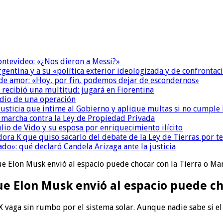
Montevideo: «¿Nos dieron a Messi?»
Argentina y a su «política exterior ideologizada y de confrontac
 de amor: «Hoy, por fin, podemos dejar de escondernos»
 recibió una multitud: jugará en Fiorentina
dio de una operación
la Justicia que intime al Gobierno y aplique multas si no cumple
a marcha contra la Ley de Propiedad Privada
io de Vido y su esposa por enriquecimiento ilícito
ora K que quiso sacarlo del debate de la Ley de Tierras por 
do»: qué declaró Candela Arizaga ante la justicia
ue Elon Musk envió al espacio puede chocar con la Tierra o Ma
ue Elon Musk envió al espacio puede ch
 vaga sin rumbo por el sistema solar. Aunque nadie sabe si el