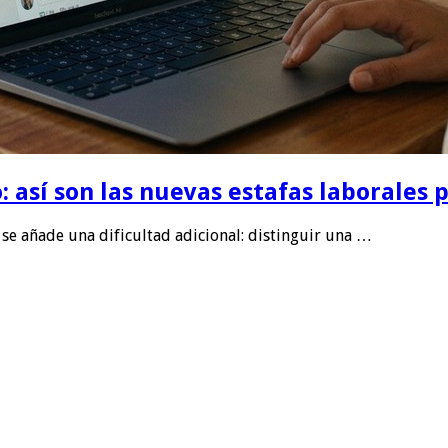
: así son las nuevas estafas laborales 
e añade una dificultad adicional: distinguir una …