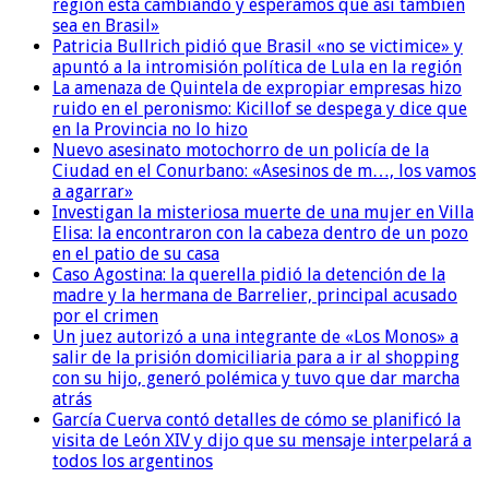
región está cambiando y esperamos que así también
sea en Brasil»
Patricia Bullrich pidió que Brasil «no se victimice» y
apuntó a la intromisión política de Lula en la región
La amenaza de Quintela de expropiar empresas hizo
ruido en el peronismo: Kicillof se despega y dice que
en la Provincia no lo hizo
Nuevo asesinato motochorro de un policía de la
Ciudad en el Conurbano: «Asesinos de m…, los vamos
a agarrar»
Investigan la misteriosa muerte de una mujer en Villa
Elisa: la encontraron con la cabeza dentro de un pozo
en el patio de su casa
Caso Agostina: la querella pidió la detención de la
madre y la hermana de Barrelier, principal acusado
por el crimen
Un juez autorizó a una integrante de «Los Monos» a
salir de la prisión domiciliaria para a ir al shopping
con su hijo, generó polémica y tuvo que dar marcha
atrás
García Cuerva contó detalles de cómo se planificó la
visita de León XIV y dijo que su mensaje interpelará a
todos los argentinos