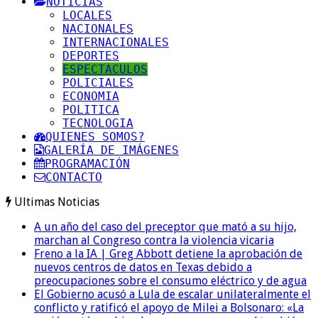
NOTICIAS
LOCALES
NACIONALES
INTERNACIONALES
DEPORTES
ESPECTACULOS
POLICIALES
ECONOMIA
POLITICA
TECNOLOGIA
QUIENES SOMOS?
GALERÍA DE IMÁGENES
PROGRAMACIÓN
CONTACTO
Ultimas Noticias
A un año del caso del preceptor que mató a su hijo,
marchan al Congreso contra la violencia vicaria
Freno a la IA | Greg Abbott detiene la aprobación de
nuevos centros de datos en Texas debido a
preocupaciones sobre el consumo eléctrico y de agua
El Gobierno acusó a Lula de escalar unilateralmente el
conflicto y ratificó el apoyo de Milei a Bolsonaro: «La