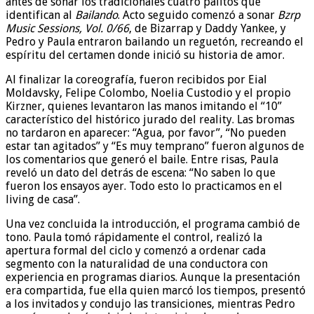
antes de sonar los tradicionales cuatro palitos que
identifican al
Bailando
. Acto seguido comenzó a sonar
Bzrp
Music Sessions, Vol. 0/66
, de Bizarrap y Daddy Yankee, y
Pedro y Paula entraron bailando un reguetón, recreando el
espíritu del certamen donde inició su historia de amor.
Al finalizar la coreografía, fueron recibidos por Eial
Moldavsky, Felipe Colombo, Noelia Custodio y el propio
Kirzner, quienes levantaron las manos imitando el “10”
característico del histórico jurado del reality. Las bromas
no tardaron en aparecer: “Agua, por favor”, “No pueden
estar tan agitados” y “Es muy temprano” fueron algunos de
los comentarios que generó el baile. Entre risas, Paula
reveló un dato del detrás de escena: “No saben lo que
fueron los ensayos ayer. Todo esto lo practicamos en el
living de casa”.
Una vez concluida la introducción, el programa cambió de
tono. Paula tomó rápidamente el control, realizó la
apertura formal del ciclo y comenzó a ordenar cada
segmento con la naturalidad de una conductora con
experiencia en programas diarios. Aunque la presentación
era compartida, fue ella quien marcó los tiempos, presentó
a los invitados y condujo las transiciones, mientras Pedro