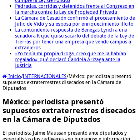
cumple la Ley de Fondos
Pedradas, corridas y detenidos frente al Congreso en
la marcha contra la Ley de Propiedad Privada
La Cámara de Casación confirmó el procesamiento de
Julio de Vido y su esposa por enriquecimiento ilícito
La contundente respuesta de Benegas Lynch a una
senadora K que quiso sacarlo del debate de la Ley de
Tierras por tener una empresa que vende campos a
extranjeros
«Yo tenía mi propia droga, creo que me la habían
regalado»: qué declaró Candela Arizaga ante la
justicia
Inicio
/
INTERNACIONALES
/
México: periodista presentó
supuestos extraterrestres disecados en la Cámara de
Diputados
México: periodista presentó
supuestos extraterrestres disecados
en la Cámara de Diputados
El periodista Jaime Maussan presentó ante diputados y
especialistas dos cadáveres «no humanos» e información