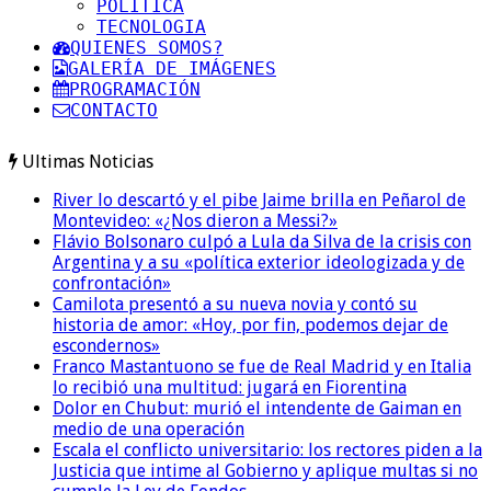
POLITICA
TECNOLOGIA
QUIENES SOMOS?
GALERÍA DE IMÁGENES
PROGRAMACIÓN
CONTACTO
Ultimas Noticias
River lo descartó y el pibe Jaime brilla en Peñarol de
Montevideo: «¿Nos dieron a Messi?»
Flávio Bolsonaro culpó a Lula da Silva de la crisis con
Argentina y a su «política exterior ideologizada y de
confrontación»
Camilota presentó a su nueva novia y contó su
historia de amor: «Hoy, por fin, podemos dejar de
escondernos»
Franco Mastantuono se fue de Real Madrid y en Italia
lo recibió una multitud: jugará en Fiorentina
Dolor en Chubut: murió el intendente de Gaiman en
medio de una operación
Escala el conflicto universitario: los rectores piden a la
Justicia que intime al Gobierno y aplique multas si no