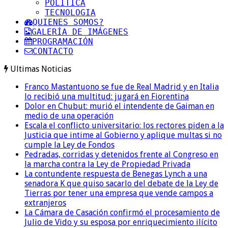
POLITICA
TECNOLOGIA
QUIENES SOMOS?
GALERÍA DE IMÁGENES
PROGRAMACIÓN
CONTACTO
Ultimas Noticias
Franco Mastantuono se fue de Real Madrid y en Italia
lo recibió una multitud: jugará en Fiorentina
Dolor en Chubut: murió el intendente de Gaiman en
medio de una operación
Escala el conflicto universitario: los rectores piden a la
Justicia que intime al Gobierno y aplique multas si no
cumple la Ley de Fondos
Pedradas, corridas y detenidos frente al Congreso en
la marcha contra la Ley de Propiedad Privada
La contundente respuesta de Benegas Lynch a una
senadora K que quiso sacarlo del debate de la Ley de
Tierras por tener una empresa que vende campos a
extranjeros
La Cámara de Casación confirmó el procesamiento de
Julio de Vido y su esposa por enriquecimiento ilícito