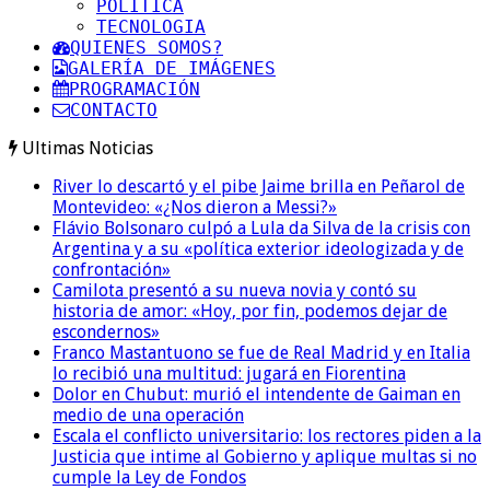
POLITICA
TECNOLOGIA
QUIENES SOMOS?
GALERÍA DE IMÁGENES
PROGRAMACIÓN
CONTACTO
Ultimas Noticias
River lo descartó y el pibe Jaime brilla en Peñarol de
Montevideo: «¿Nos dieron a Messi?»
Flávio Bolsonaro culpó a Lula da Silva de la crisis con
Argentina y a su «política exterior ideologizada y de
confrontación»
Camilota presentó a su nueva novia y contó su
historia de amor: «Hoy, por fin, podemos dejar de
escondernos»
Franco Mastantuono se fue de Real Madrid y en Italia
lo recibió una multitud: jugará en Fiorentina
Dolor en Chubut: murió el intendente de Gaiman en
medio de una operación
Escala el conflicto universitario: los rectores piden a la
Justicia que intime al Gobierno y aplique multas si no
cumple la Ley de Fondos