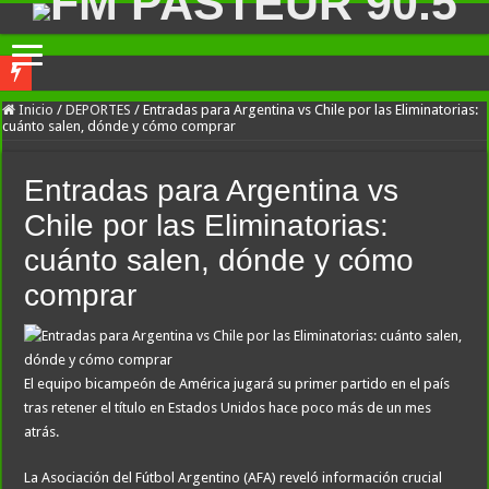
River lo descartó y el pibe Jaime brilla en Peñarol de Montevideo: «¿Nos dieron
Inicio
/
DEPORTES
/
Entradas para Argentina vs Chile por las Eliminatorias:
cuánto salen, dónde y cómo comprar
Flávio Bolsonaro culpó a Lula da Silva de la crisis con Argentina y a su «polític
Camilota presentó a su nueva novia y contó su historia de amor: «Hoy, por fin, 
Entradas para Argentina vs
Franco Mastantuono se fue de Real Madrid y en Italia lo recibió una multitud: ju
Chile por las Eliminatorias:
Dolor en Chubut: murió el intendente de Gaiman en medio de una operación
cuánto salen, dónde y cómo
Escala el conflicto universitario: los rectores piden a la Justicia que intime al 
comprar
Pedradas, corridas y detenidos frente al Congreso en la marcha contra la Ley de 
La Cámara de Casación confirmó el procesamiento de Julio de Vido y su esposa po
El equipo bicampeón de América jugará su primer partido en el país
La contundente respuesta de Benegas Lynch a una senadora K que quiso sacarlo de
tras retener el título en Estados Unidos hace poco más de un mes
«Yo tenía mi propia droga, creo que me la habían regalado»: qué declaró Candela 
atrás.
La Asociación del Fútbol Argentino (AFA) reveló información crucial