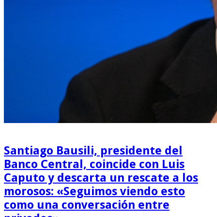
Santiago Bausili, presidente del
Banco Central, coincide con Luis
Caputo y descarta un rescate a los
morosos: «Seguimos viendo esto
como una conversación entre