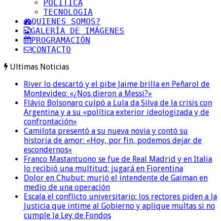
POLITICA
TECNOLOGIA
QUIENES SOMOS?
GALERÍA DE IMÁGENES
PROGRAMACIÓN
CONTACTO
Ultimas Noticias
River lo descartó y el pibe Jaime brilla en Peñarol de
Montevideo: «¿Nos dieron a Messi?»
Flávio Bolsonaro culpó a Lula da Silva de la crisis con
Argentina y a su «política exterior ideologizada y de
confrontación»
Camilota presentó a su nueva novia y contó su
historia de amor: «Hoy, por fin, podemos dejar de
escondernos»
Franco Mastantuono se fue de Real Madrid y en Italia
lo recibió una multitud: jugará en Fiorentina
Dolor en Chubut: murió el intendente de Gaiman en
medio de una operación
Escala el conflicto universitario: los rectores piden a la
Justicia que intime al Gobierno y aplique multas si no
cumple la Ley de Fondos