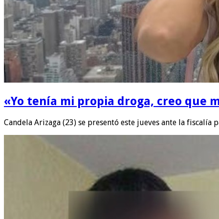
«Yo tenía mi propia droga, creo que m
Candela Arizaga (23) se presentó este jueves ante la fiscalía 