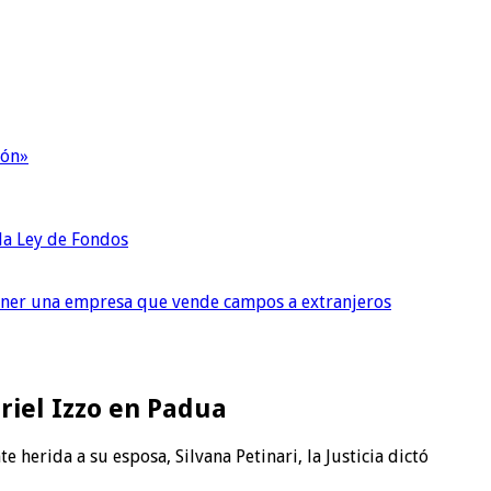
ión»
 la Ley de Fondos
tener una empresa que vende campos a extranjeros
riel Izzo en Padua
herida a su esposa, Silvana Petinari, la Justicia dictó