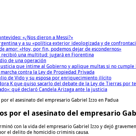
Montevideo: «¿Nos dieron a Messi?»
Argentina y a su «política exterior ideologizada y de confrontac
 de amor: «Hoy, por fin, podemos dejar de escondernos»
 recibió una multitud: jugará en Fiorentina
dio de una operación
la Justicia que intime al Gobierno y aplique multas si no cumple
a marcha contra la Ley de Propiedad Privada
io de Vido y su esposa por enriquecimiento ilícito
ora K que quiso sacarlo del debate de la Ley de Tierras por 
do»: qué declaró Candela Arizaga ante la justicia
por el asesinato del empresario Gabriel Izzo en Padua
s por el asesinato del empresario Gab
inó con la vida del empresario Gabriel Izzo y dejó gravemente 
or el delito de homicidio criminis causa.