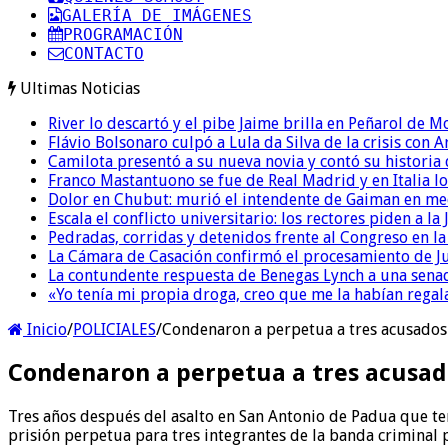
GALERÍA DE IMÁGENES
PROGRAMACIÓN
CONTACTO
Ultimas Noticias
River lo descartó y el pibe Jaime brilla en Peñarol de 
Flávio Bolsonaro culpó a Lula da Silva de la crisis con 
Camilota presentó a su nueva novia y contó su historia
Franco Mastantuono se fue de Real Madrid y en Italia lo
Dolor en Chubut: murió el intendente de Gaiman en me
Escala el conflicto universitario: los rectores piden a 
Pedradas, corridas y detenidos frente al Congreso en l
La Cámara de Casación confirmó el procesamiento de Jul
La contundente respuesta de Benegas Lynch a una senad
«Yo tenía mi propia droga, creo que me la habían regala
Inicio
/
POLICIALES
/
Condenaron a perpetua a tres acusados 
Condenaron a perpetua a tres acusado
Tres años después del asalto en San Antonio de Padua que term
prisión perpetua para tres integrantes de la banda criminal p