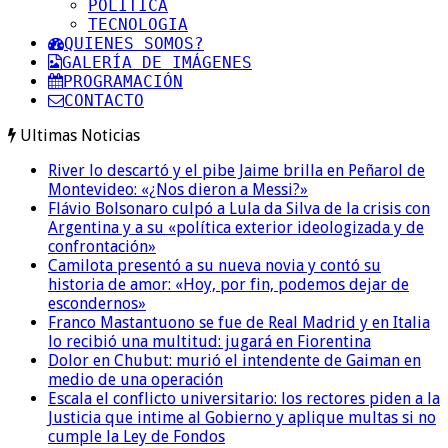
POLITICA
TECNOLOGIA
QUIENES SOMOS?
GALERÍA DE IMÁGENES
PROGRAMACIÓN
CONTACTO
Ultimas Noticias
River lo descartó y el pibe Jaime brilla en Peñarol de
Montevideo: «¿Nos dieron a Messi?»
Flávio Bolsonaro culpó a Lula da Silva de la crisis con
Argentina y a su «política exterior ideologizada y de
confrontación»
Camilota presentó a su nueva novia y contó su
historia de amor: «Hoy, por fin, podemos dejar de
escondernos»
Franco Mastantuono se fue de Real Madrid y en Italia
lo recibió una multitud: jugará en Fiorentina
Dolor en Chubut: murió el intendente de Gaiman en
medio de una operación
Escala el conflicto universitario: los rectores piden a la
Justicia que intime al Gobierno y aplique multas si no
cumple la Ley de Fondos